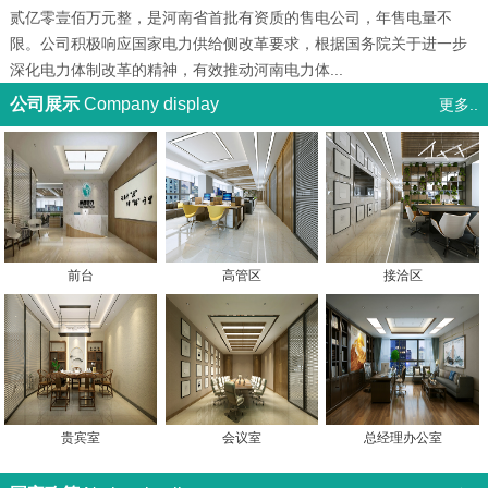
贰亿零壹佰万元整，是河南省首批有资质的售电公司，年售电量不
限。公司积极响应国家电力供给侧改革要求，根据国务院关于进一步
深化电力体制改革的精神，有效推动河南电力体...
公司展示
Company display
更多..
前台
高管区
接洽区
贵宾室
会议室
总经理办公室