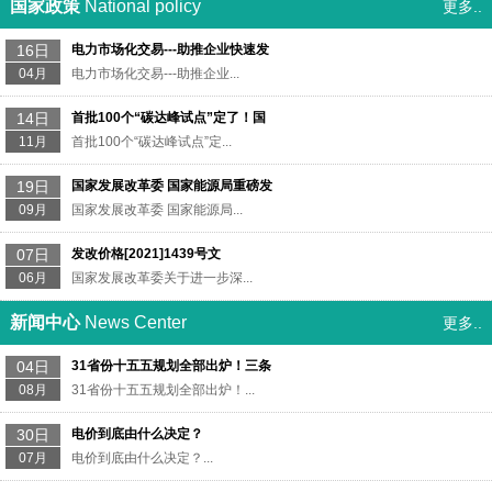
国家政策
National policy
更多..
16日
电力市场化交易---助推企业快速发
04月
电力市场化交易---助推企业...
14日
首批100个“碳达峰试点”定了！国
11月
首批100个“碳达峰试点”定...
19日
国家发展改革委 国家能源局重磅发
09月
国家发展改革委 国家能源局...
07日
发改价格[2021]1439号文
06月
国家发展改革委关于进一步深...
新闻中心
News Center
更多..
04日
31省份十五五规划全部出炉！三条
08月
31省份十五五规划全部出炉！...
30日
电价到底由什么决定？
07月
电价到底由什么决定？...