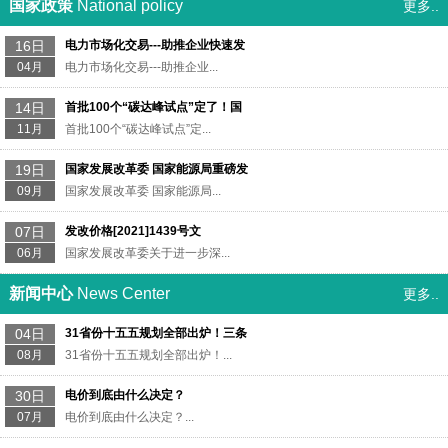
国家政策
National policy
更多..
16日
电力市场化交易---助推企业快速发
04月
电力市场化交易---助推企业...
14日
首批100个“碳达峰试点”定了！国
11月
首批100个“碳达峰试点”定...
19日
国家发展改革委 国家能源局重磅发
09月
国家发展改革委 国家能源局...
07日
发改价格[2021]1439号文
06月
国家发展改革委关于进一步深...
新闻中心
News Center
更多..
04日
31省份十五五规划全部出炉！三条
08月
31省份十五五规划全部出炉！...
30日
电价到底由什么决定？
07月
电价到底由什么决定？...