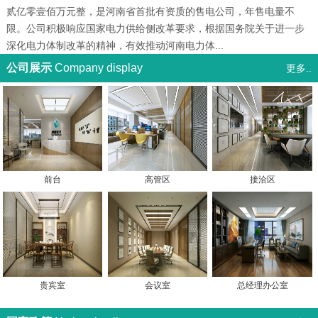
贰亿零壹佰万元整，是河南省首批有资质的售电公司，年售电量不
限。公司积极响应国家电力供给侧改革要求，根据国务院关于进一步
深化电力体制改革的精神，有效推动河南电力体...
公司展示
Company display
更多..
前台
高管区
接洽区
贵宾室
会议室
总经理办公室