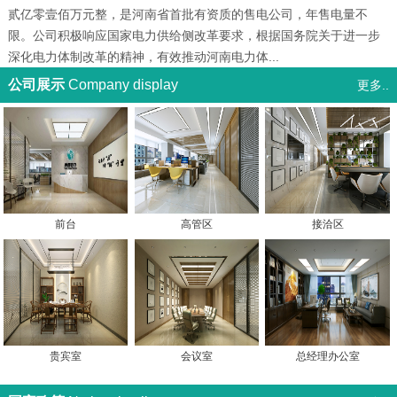
贰亿零壹佰万元整，是河南省首批有资质的售电公司，年售电量不
限。公司积极响应国家电力供给侧改革要求，根据国务院关于进一步
深化电力体制改革的精神，有效推动河南电力体...
公司展示
Company display
更多..
前台
高管区
接洽区
贵宾室
会议室
总经理办公室