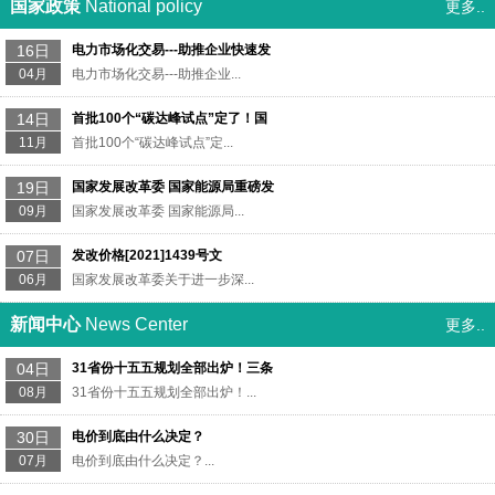
国家政策
National policy
更多..
16日
电力市场化交易---助推企业快速发
04月
电力市场化交易---助推企业...
14日
首批100个“碳达峰试点”定了！国
11月
首批100个“碳达峰试点”定...
19日
国家发展改革委 国家能源局重磅发
09月
国家发展改革委 国家能源局...
07日
发改价格[2021]1439号文
06月
国家发展改革委关于进一步深...
新闻中心
News Center
更多..
04日
31省份十五五规划全部出炉！三条
08月
31省份十五五规划全部出炉！...
30日
电价到底由什么决定？
07月
电价到底由什么决定？...