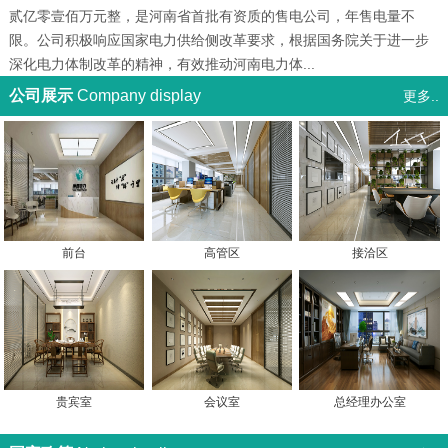
贰亿零壹佰万元整，是河南省首批有资质的售电公司，年售电量不
限。公司积极响应国家电力供给侧改革要求，根据国务院关于进一步
深化电力体制改革的精神，有效推动河南电力体...
公司展示
Company display
更多..
前台
高管区
接洽区
贵宾室
会议室
总经理办公室