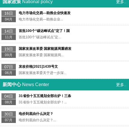
国家政策
National policy
更多..
16日
电力市场化交易---助推企业快速发
04月
电力市场化交易---助推企业...
14日
首批100个“碳达峰试点”定了！国
11月
首批100个“碳达峰试点”定...
19日
国家发展改革委 国家能源局重磅发
09月
国家发展改革委 国家能源局...
07日
发改价格[2021]1439号文
06月
国家发展改革委关于进一步深...
新闻中心
News Center
更多..
04日
31省份十五五规划全部出炉！三条
08月
31省份十五五规划全部出炉！...
30日
电价到底由什么决定？
07月
电价到底由什么决定？...